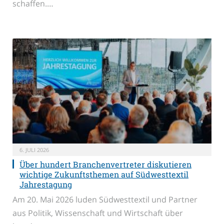
schaffen.…
6. JULI 2026
Über hundert Branchenvertreter diskutieren
wichtige Zukunftsthemen auf Südwesttextil
Jahrestagung
Am 20. Mai 2026 luden Südwesttextil und Partner
aus Politik, Wissenschaft und Wirtschaft über