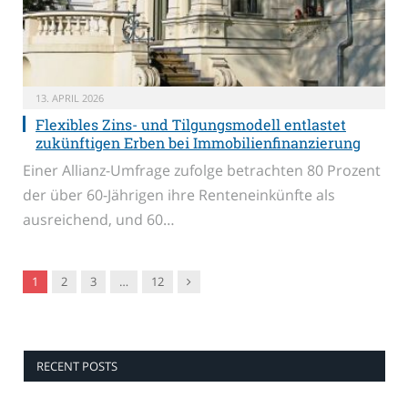
13. APRIL 2026
Flexibles Zins- und Tilgungsmodell entlastet
zukünftigen Erben bei Immobilienfinanzierung
Einer Allianz-Umfrage zufolge betrachten 80 Prozent
der über 60-Jährigen ihre Renteneinkünfte als
ausreichend, und 60…
Nachfolger
1
2
3
…
12
RECENT POSTS