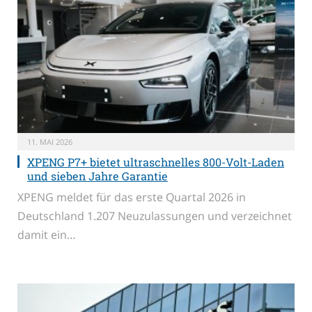
11. MAI 2026
XPENG P7+ bietet ultraschnelles 800-Volt-Laden
und sieben Jahre Garantie
XPENG meldet für das erste Quartal 2026 in
Deutschland 1.207 Neuzulassungen und verzeichnet
damit ein…