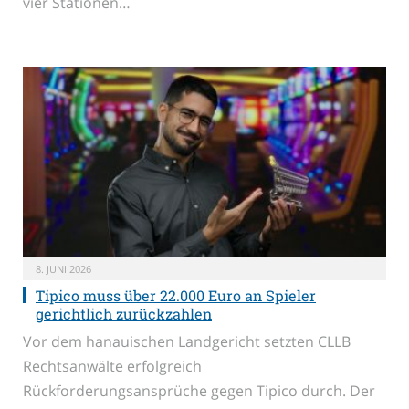
vier Stationen…
8. JUNI 2026
Tipico muss über 22.000 Euro an Spieler
gerichtlich zurückzahlen
Vor dem hanauischen Landgericht setzten CLLB
Rechtsanwälte erfolgreich
Rückforderungsansprüche gegen Tipico durch. Der