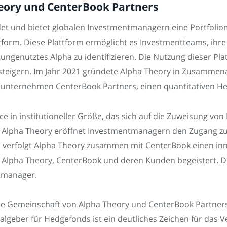
Theory und CenterBook Partners
det und bietet globalen Investmentmanagern eine Portfol
orm. Diese Plattform ermöglicht es Investmentteams, ihre 
ngenutztes Alpha zu identifizieren. Die Nutzung dieser Pla
teigern. Im Jahr 2021 gründete Alpha Theory in Zusammena
unternehmen CenterBook Partners, einen quantitativen H
ice in institutioneller Größe, das sich auf die Zuweisung v
t Alpha Theory eröffnet Investmentmanagern den Zugang zu 
us verfolgt Alpha Theory zusammen mit CenterBook einen in
on Alpha Theory, CenterBook und deren Kunden begeistert. D
ntmanager.
ie Gemeinschaft von Alpha Theory und CenterBook Partners i
algeber für Hedgefonds ist ein deutliches Zeichen für das V