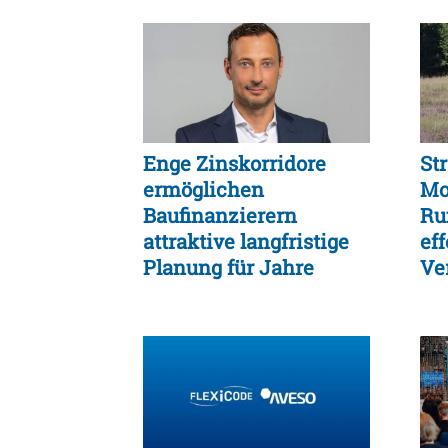
Enge Zinskorridore
St
ermöglichen
Mo
Baufinanzierern
Ru
attraktive langfristige
eff
Planung für Jahre
Ve
ge
Lu