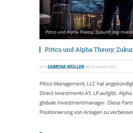
Pittco und Alpha Theory: Zukunft des Inve
Pittco und Alpha Theory: Zuk
SABRINA MÜLLER
VON
AM
29. JANUAR 2024
Pittco Management, LLC hat angekündigt, 
Direct Investments AT, LP aufgibt. Alp
globale Investmentmanager. Diese Partne
Positionierung von Anlagen zu verbesser