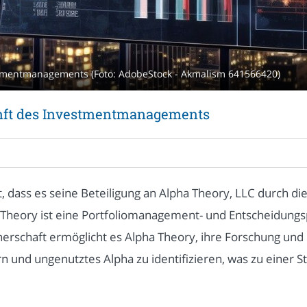
stmentmanagements (Foto: AdobeStock - Akmalism 641566420)
unft des Investmentmanagements
dass es seine Beteiligung an Alpha Theory, LLC durch die 
ha Theory ist eine Portfoliomanagement- und Entscheidun
rschaft ermöglicht es Alpha Theory, ihre Forschung und D
n und ungenutztes Alpha zu identifizieren, was zu einer 