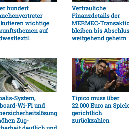
er hundert
Vertrauliche
anchenvertreter
Finanzdetails der
skutieren wichtige
MERMEC-Transakti
kunftsthemen auf
bleiben bis Abschlu
dwesttextil
weitgehend geheim
hrestagung
balis-System,
Tipico muss über
board-Wi-Fi und
22.000 Euro an Spiel
bersicherheitslösungen
gerichtlich
höhen Zug-
zurückzahlen
cherheit deutlich und