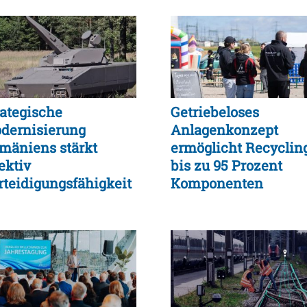
rategische
Getriebeloses
dernisierung
Anlagenkonzept
mäniens stärkt
ermöglicht Recyclin
ektiv
bis zu 95 Prozent
rteidigungsfähigkeit
Komponenten
gen moderne
ftbedrohungen