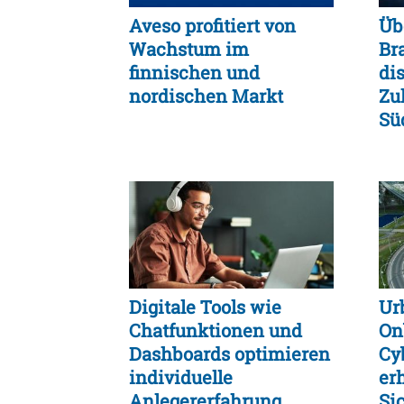
Aveso profitiert von
Üb
Wachstum im
Br
finnischen und
di
nordischen Markt
Zu
Sü
Ja
Digitale Tools wie
Ur
Chatfunktionen und
On
Dashboards optimieren
Cy
individuelle
er
Anlegererfahrung
Si