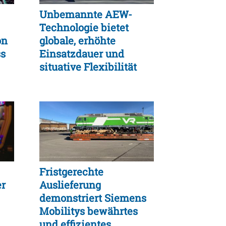
Unbemannte AEW-
Technologie bietet
on
globale, erhöhte
ss
Einsatzdauer und
situative Flexibilität
Fristgerechte
er
Auslieferung
demonstriert Siemens
Mobilitys bewährtes
und effizientes