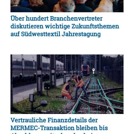
Über hundert Branchenvertreter
diskutieren wichtige Zukunftsthemen
auf Südwesttextil Jahrestagung
Vertrauliche Finanzdetails der
MERMEC-Transaktion bleiben bis