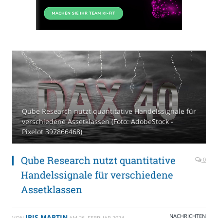
Qube Research nutzt quantitative Handelssignale für
verschiedene Assetklassen (Foto: AdobeStock -
Pixelot 397866468)
Qube Research nutzt quantitative
0
Handelssignale für verschiedene
Assetklassen
NACHRICHTEN
IRIS MARTIN
VON
AM
26. FEBRUAR 2024