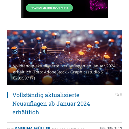
Vollständig aktualisierte Neuauflagen ab Januar 2024
erhältlich (Foto: AdobeStock - Graphicsstudio 5
620959717)
Vollständig aktualisierte
0
Neuauflagen ab Januar 2024
erhältlich
NACHRICHTEN
SABRINA MÜLLER
VON
AM
19. FEBRUAR 2024