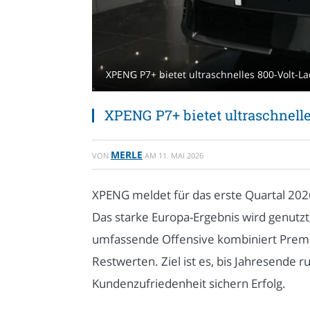
XPENG P7+ bietet ultraschnelles 800-Volt-
XPENG P7+ bietet ultraschnell
MERLE
VON
AM
11. MAI 2026
XPENG meldet für das erste Quartal 202
Das starke Europa-Ergebnis wird genutzt
umfassende Offensive kombiniert Premiu
Restwerten. Ziel ist es, bis Jahresende 
Kundenzufriedenheit sichern Erfolg.