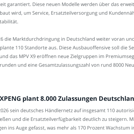
it garantiert. Diese neuen Modelle werden über das erweit
aut wird, um Service, Ersatzteilversorgung und Kundennähe 
abilität.
6 die Marktdurchdringung in Deutschland weiter voran und 
plante 110 Standorte aus. Diese Ausbauoffensive soll die Se
+ und das MPV X9 eröffnen neue Zielgruppen im Premiumse
brunden und eine Gesamtzulassungszahl von rund 8000 Neuf
 XPENG plant 8.000 Zulassungen Deutschla
026 sein deutsches Händlernetz auf insgesamt 110 autorisi
ßen und die Ersatzteilverfügbarkeit deutlich zu steigern. Mi
en ins Auge gefasst, was mehr als 170 Prozent Wachstum i